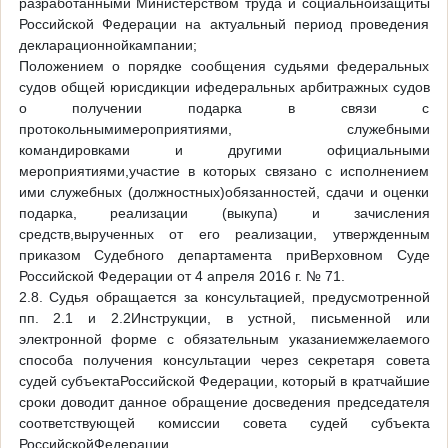
разработанными Министерством труда и социальнойзащиты
Российской Федерации на актуальный период проведения
декларационнойкампании;
Положением о порядке сообщения судьями федеральных
судов общей юрисдикции ифедеральных арбитражных судов
о получении подарка в связи с
протокольнымимероприятиями, служебными
командировками и другими официальными
мероприятиями,участие в которых связано с исполнением
ими служебных (должностных)обязанностей, сдачи и оценки
подарка, реализации (выкупа) и зачисления
средств,вырученных от его реализации, утвержденным
приказом Судебного департамента приВерховном Суде
Российской Федерации от 4 апреля 2016 г. № 71.
2.8. Судья обращается за консультацией, предусмотренной
пп. 2.1 и 2.2Инструкции, в устной, письменной или
электронной форме с обязательным указаниемжелаемого
способа получения консультации через секретаря совета
судей субъектаРоссийской Федерации, который в кратчайшие
сроки доводит данное обращение досведения председателя
соответствующей комиссии совета судей субъекта
РоссийскойФедерации.