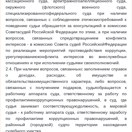
кассационного суда, арбитражногоапелляционного суда,
окружного (флотского) военного суда,
специализированногофедерального суда при наличии
вопросов, связанных с соблюдением этическихтребований к
поведению судьи обращается за консультацией в комиссию
Советасудей Российской Федерации по этике, а при наличии
вопросов, связанных спредотвращением конфликта
интересов - в комиссию Совета судей РоссийскойФедерации
по реализации мероприятий противодействия коррупции,
урегулированиюконфликта интересов во внеслужебных
отношениях и при исполнении судьями своихполномочий.
2.4. При наличии вопросов, связанныхс заполнением справок
о доходах, расходах, об имуществе и
обязательствахимущественного характера, либо вопросов,
связанных с получением подарков, судьяобращается к
работнику аппарата суда, ответственному за работу по
профилактикекоррупционных правонарушений, в суд, где
судья занимает соответствующуюдолжность, а мировой
судья - к работнику аппарата суда, ответственному заработу
по профилактике коррупционных правонарушений, в
районный (городской) судпо территории нахождения
судебного участка.