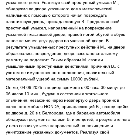
указанного дома. Реализуя свой преступный умысел М.,
обнаружил во дворе указанного дома металлический
напильник с помощью которого начал повреждать
пластиковую дверь, принадлежащую В. Продолжая свой
преступный умысел, направленный на повреждение
указанной пластиковой двери, правой ногой обутой в обувь
нанес не менее двух ударов по указанной двери. В
результате умышленных преступных действий М., на двери
образовались повреждения, дверь восстановительному
ремонту не подлежит. Таким образом М. своими
умышленными преступными действиями, причинил В., с
учетом ее имущественного положения, значительный
материальный ущерб на сумму 10000 рублей.
Он же, 04.06.2025 в период времени с 00 часа 30 минут до
06 часов 10 мин., будучи в состоянии алкогольного
опьянения, незаконно через незапертую дверь проник в
салон автомобиля
HONDA
, принадлежащий В., находящийся
во дворе д. 26 в г. Белгорода, где в бардачке автомобиля
обнаружил документы на имя В. и ее детей, в результате чего
у него возник умысел направленный на похищение и
уничтожение указанных документов. Реализуя свой