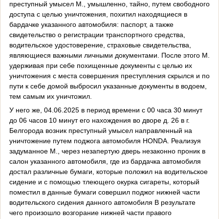
преступный умысел М., умышленно, тайно, путем свободного
доступа с целью уничтожения, похитил находящиеся в
бардачке указанного автомобиля: паспорт, а также
свидетельство о регистрации транспортного средства,
водительское удостоверение, страховые свидетельства,
являющиеся важными личными документами. После этого М.
удерживая при себе похищенные документы с целью их
уничтожения с места совершения преступления скрылся и по
пути к себе домой выбросил указанные документы в водоем,
тем самым их уничтожил.
У него же, 04.06.2025 в период времени с 00 часа 30 минут
до 06 часов 10 минут его нахождения во дворе д. 26 в г.
Белгорода возник преступный умысел направленный на
уничтожение путем поджога автомобиля
HONDA
. Реализуя
задуманное М., через незапертую дверь незаконно проник в
салон указанного автомобиля, где из бардачка автомобиля
достал различные бумаги, которые положил на водительское
сидение и с помощью тлеющего окурка сигареты, который
поместил в данные бумаги совершил поджог нижней части
водительского сидения данного автомобиля В результате
чего произошло возгорание нижней части правого