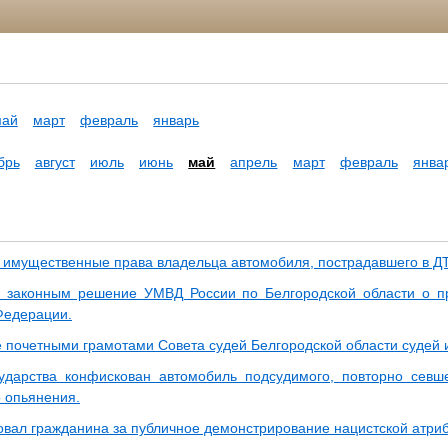
май
март
февраль
январь
брь
август
июль
июнь
май
апрель
март
февраль
янва
 имущественные права владельца автомобиля, пострадавшего в Д
 законным решение УМВД России по Белгородской области о п
Федерации.
 почетными грамотами Совета судей Белгородской области судей и
ударства конфискован автомобиль подсудимого, повторно севш
о опьянения.
вал гражданина за публичное демонстрирование нацистской атриб