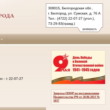
308015, Белгородская обл.,
г. Белгород, ул. Сумская, д. 76 А
РОДА
Тел.: (4722) 22-07-27 (угол.),
73-29-83(гражд.)
oktiabrsky.blg@sudrf.ru
развернуть
- т. 22-07-27
Запросы ОПФР по постановлению
Правительства РФ от 28.06.2021 №
1037