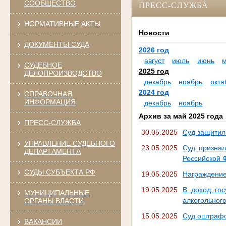
СООБЩЕСТВО
ПРЕСС-СЛУЖБА
НОРМАТИВНЫЕ АКТЫ
Новости
ДОКУМЕНТЫ СУДА
2026 год
август
июль
июнь
СУДЕБНОЕ
2025 год
ДЕЛОПРОИЗВОДСТВО
декабрь
ноябрь
октя
2024 год
СПРАВОЧНАЯ
ИНФОРМАЦИЯ
декабрь
ноябрь
Архив за май 2025 года
ПРЕСС-СЛУЖБА
30.05.2025
Суд защитил
УПРАВЛЕНИЕ СУДЕБНОГО
23.05.2025
Суд признал
ДЕПАРТАМЕНТА
Российской 
СУДЫ СУБЪЕКТА РФ
19.05.2025
Награждение
19.05.2025
В доход гос
МУНИЦИПАЛЬНЫЕ
алкогольног
ОРГАНЫ ВЛАСТИ
15.05.2025
Суд оштрафо
ВАКАНСИИ