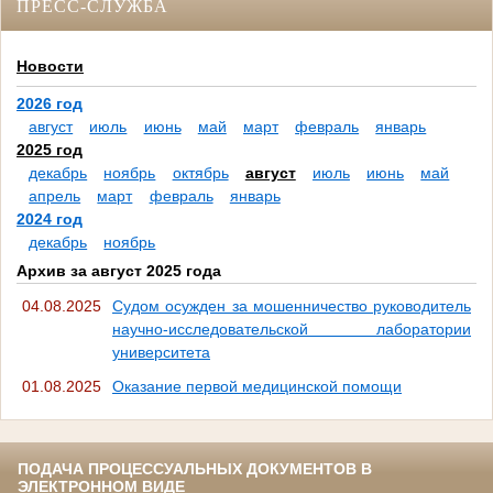
ПРЕСС-СЛУЖБА
Новости
2026 год
август
июль
июнь
май
март
февраль
январь
2025 год
декабрь
ноябрь
октябрь
август
июль
июнь
май
апрель
март
февраль
январь
2024 год
декабрь
ноябрь
Архив за август 2025 года
04.08.2025
Судом осужден за мошенничество руководитель
научно-исследовательской лаборатории
университета
01.08.2025
Оказание первой медицинской помощи
ПОДАЧА ПРОЦЕССУАЛЬНЫХ ДОКУМЕНТОВ В
ЭЛЕКТРОННОМ ВИДЕ