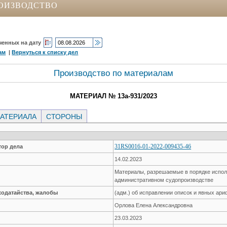
ОИЗВОДСТВО
ченных на дату
ам
|
Вернуться к списку дел
Производство по материалам
МАТЕРИАЛ № 13а-931/2023
АТЕРИАЛА
СТОРОНЫ
31RS0016-01-2022-009435-46
ор дела
14.02.2023
Материалы, разрешаемые в порядке испол
административном судопроизводстве
ходатайства, жалобы
(адм.) об исправлении описок и явных ар
Орлова Елена Александровна
23.03.2023