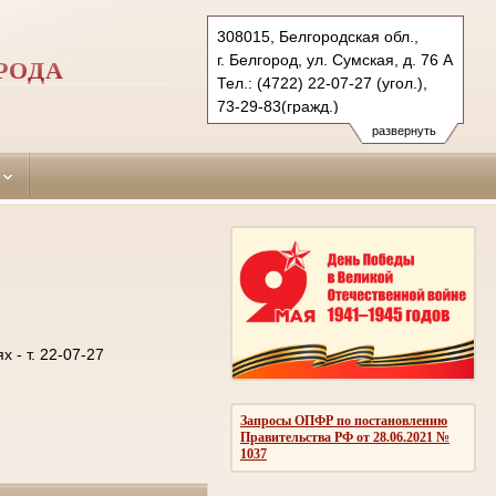
308015, Белгородская обл.,
г. Белгород, ул. Сумская, д. 76 А
РОДА
Тел.: (4722) 22-07-27 (угол.),
73-29-83(гражд.)
oktiabrsky.blg@sudrf.ru
развернуть
- т. 22-07-27
Запросы ОПФР по постановлению
Правительства РФ от 28.06.2021 №
1037