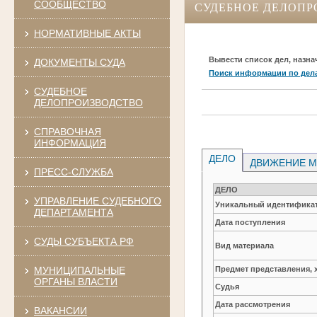
СООБЩЕСТВО
СУДЕБНОЕ ДЕЛОПР
НОРМАТИВНЫЕ АКТЫ
Вывести список дел, назна
ДОКУМЕНТЫ СУДА
Поиск информации по дел
СУДЕБНОЕ
ДЕЛОПРОИЗВОДСТВО
СПРАВОЧНАЯ
ИНФОРМАЦИЯ
ДЕЛО
ДВИЖЕНИЕ М
ПРЕСС-СЛУЖБА
ДЕЛО
УПРАВЛЕНИЕ СУДЕБНОГО
Уникальный идентификат
ДЕПАРТАМЕНТА
Дата поступления
СУДЫ СУБЪЕКТА РФ
Вид материала
МУНИЦИПАЛЬНЫЕ
Предмет представления, 
ОРГАНЫ ВЛАСТИ
Судья
Дата рассмотрения
ВАКАНСИИ