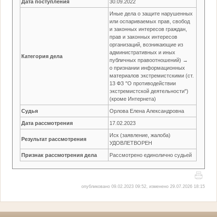
Дата поступления
30.09.2022
Иные дела о защите нарушенных
или оспариваемых прав, свобод
и законных интересов граждан,
прав и законных интересов
организаций, возникающие из
административных и иных
Категория дела
публичных правоотношений) →
о признании информационных
материалов экстремистскими (ст.
13 ФЗ "О противодействии
экстремистской деятельности")
(кроме Интернета)
Судья
Орлова Елена Александровна
Дата рассмотрения
17.02.2023
Иск (заявление, жалоба)
Результат рассмотрения
УДОВЛЕТВОРЕН
Признак рассмотрения дела
Рассмотрено единолично судьей
опубликовано 09.02.2023 09:52, изменено 29.07.2026 18:15