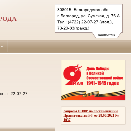
308015, Белгородская обл.,
г. Белгород, ул. Сумская, д. 76 А
РОДА
Тел.: (4722) 22-07-27 (угол.),
73-29-83(гражд.)
oktiabrsky.blg@sudrf.ru
развернуть
- т. 22-07-27
Запросы ОПФР по постановлению
Правительства РФ от 28.06.2021 №
1037