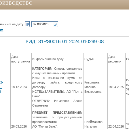
ОИЗВОДСТВО
ченных на дату
ам
УИД: 31RS0016-01-2024-010299-08
Дата
Дата
а
Информация по делу
Судья
Р
поступления
решения
КАТЕГОРИЯ:
Споры, связанные
с имущественными правами →
Иски о взыскании сумм по
И
(2-
договору займа, кредитному
Ковригина
ж
 ~
18.12.2024
договору
Марина
18.04.2025
У
4
ИСТЕЦ(ЗАЯВИТЕЛЬ): АО "Почта
Викторовна
Ч
Банк"
ОТВЕТЧИК: Игнатенко Алена
Сергеевна
ПРЕДМЕТ ПРЕДСТАВЛЕНИЯ:
заявление о процессуальном
правопреемстве
Приймакова
У
6
26.03.2026
АО "Почта Банк";
Наталья
22.04.2026
ч