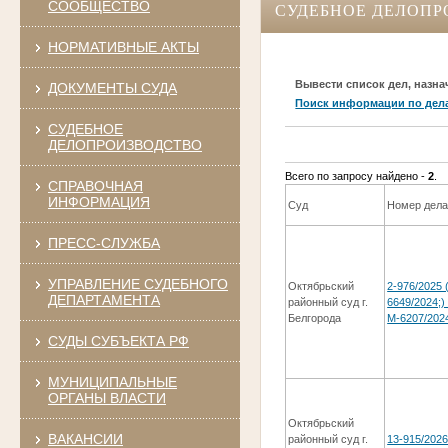
СООБЩЕСТВО
СУДЕБНОЕ ДЕЛОПР
НОРМАТИВНЫЕ АКТЫ
Вывести список дел, назна
ДОКУМЕНТЫ СУДА
Поиск информации по дел
СУДЕБНОЕ
ДЕЛОПРОИЗВОДСТВО
Всего по запросу найдено -
2
.
СПРАВОЧНАЯ
ИНФОРМАЦИЯ
Суд
Номер дел
ПРЕСС-СЛУЖБА
УПРАВЛЕНИЕ СУДЕБНОГО
Октябрьский
2-976/2025 
ДЕПАРТАМЕНТА
районный суд г.
6649/2024;)
Белгорода
М-6207/202
СУДЫ СУБЪЕКТА РФ
МУНИЦИПАЛЬНЫЕ
ОРГАНЫ ВЛАСТИ
Октябрьский
ВАКАНСИИ
районный суд г.
13-915/202