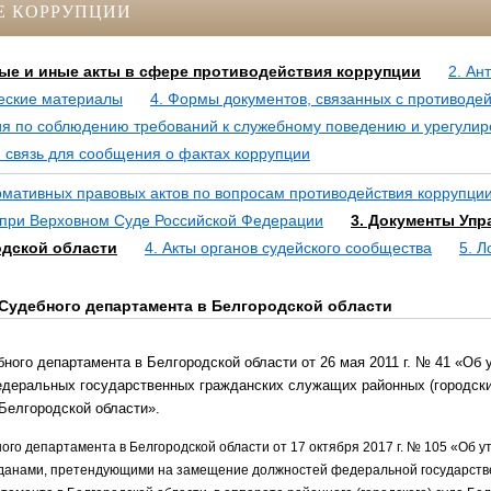
Е КОРРУПЦИИ
ые и иные акты в сфере противодействия коррупции
2. Ан
еские материалы
4. Формы документов, связанных с противоде
ия по соблюдению требований к служебному поведению и урегули
 связь для сообщения о фактах коррупции
рмативных правовых актов по вопросам противодействия коррупци
 при Верховном Суде Российской Федерации
3. Документы Упр
одской области
4. Акты органов судейского сообщества
5. 
Судебного департамента в Белгородской области
ного департамента в Белгородской области от 26 мая 2011 г. № 41 «Об 
едеральных государственных гражданских служащих районных (городски
Белгородской области».
го департамента в Белгородской области от 17 октября 2017 г. № 105 «Об 
данами, претендующими на замещение должностей федеральной государств