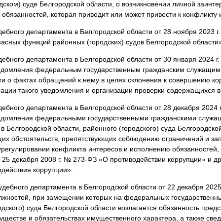
дском) суде Белгородской области, о возникновении личной заинт
обязанностей, которая приводит или может привести к конфликту 
ебного департамента в Белгородской области от 28 ноября 2023 г
асных функций районных (городских) судов Белгородской области
ебного департамента в Белгородской области от 30 января 2024 г
едомления федеральным государственным гражданским служащим р
ти о фактах обращений к нему в целях склонения к совершению к
ации такого уведомления и организации проверки содержащихся 
ебного департамента в Белгородской области от 28 декабря 2024 
ведомления федеральными государственными гражданскими служа
в Белгородской области, районного (городского) суда Белгородско
их обстоятельств, препятствующих соблюдению ограничений и зап
урегулировании конфликта интересов и исполнению обязанностей,
 25 декабря 2008 г. № 273-ФЗ «О противодействии коррупции» и 
одействия коррупции».
дебного департамента в Белгородской области от 22 декабря 2025
лжностей, при замещении которых на федеральных государственн
одского) суда Белгородской области возлагается обязанность предс
муществе и обязательствах имущественного характера, а также све