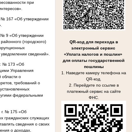
ересованности при
интересов».
. № 167 «Об утверждении
».
. № 9 «Об утверждении
айонного (городского)
QR-код для перехода в
оррупционных
электронный сервис
в уведомлении сведений».
«Уплата налогов и пошлин»
для оплаты государственной
г. № 173 «Об
пошлины
щими Управления
1. Наведите камеру телефона на
й области о
QR-код.
ретов, требований о
2. Перейдите по ссылке в
 установленных
платежный сервис на сайте
другими федеральными
ФНС.
 г. № 175 «Об
ых гражданских служащих
тавлять сведения о своих
дения о доходах,