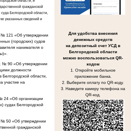
городской области, и
дарственной гражданской
 суда Белгородской области,
ке указанных сведений и
Для удобства внесения
. № 121 «Об утверждении
денежных средств
ных (городских) судов
на депозитный счет УСД в
тавителя нанимателя о
Белгородской области
ы)».
можно воспользоваться QR-
г. № 90 «Об утверждении
кодом
щими должности
1. Откройте мобильное
 Белгородской области,
приложение банка.
а участие на
2. Выберите оплату по QR-коду.
3. Наведите камеру телефона на
QR-код.
 № 24 «Об организации
х) судах Белгородской
. № 50 «Об утверждении
твенной гражданской