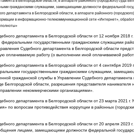
амента в Белгородской области, в аппарате районного (городского) суда Бел
ными гражданскими служащими, замещающими должности федеральной госу
го департамента в Белгородской области, в аппарате районного (городского)
рмации в информационно-телекоммуникационной сети «Интернет», обработ
и полноты»
ебного департамента в Белгородской области от 12 ноября 2018 г
 федеральными государственными гражданскими служащими район
правления Судебного департамента в Белгородской области предс
ую оплачиваемую работу (о выполнении иной оплачиваемой работ
ебного департамента в Белгородской области от 4 сентября 2019 
еральными государственными гражданскими служащими, замещаю
нной гражданской службы в Управлении Судебного департамента в
де Белгородской области, разрешения представителя нанимателя н
 управлении некоммерческими организациями».
ебного департамента в Белгородской области от 23 марта 2021 г.
я» по вопросам противодействия коррупции в районных (городски
ебного департамента в Белгородской области от 20 апреля 2023 г
общения лицами, замещающими должности федеральной государс