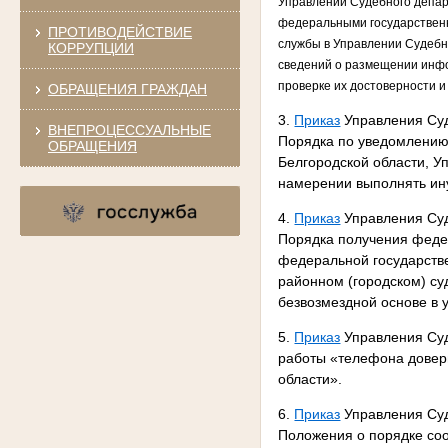
Управлении Судебного департ
федеральными государствен
ПРОТИВОДЕЙСТВИЕ
службы в Управлении Судебно
КОРРУПЦИИ
сведений о размещении инфо
проверке их достоверности 
ОБРАЩЕНИЯ ГРАЖДАН
3.
Приказ
Управления Суд
ВНЕПРОЦЕССУАЛЬНЫЕ
Порядка по уведомлению
ОБРАЩЕНИЯ
Белгородской области, У
намерении выполнять ин
4.
Приказ
Управления Суд
Порядка получения фед
федеральной государстве
районном (городском) су
безвозмездной основе в
5.
Приказ
Управления Суд
работы «телефона довери
области».
6.
Приказ
Управления Суд
Положения о порядке со