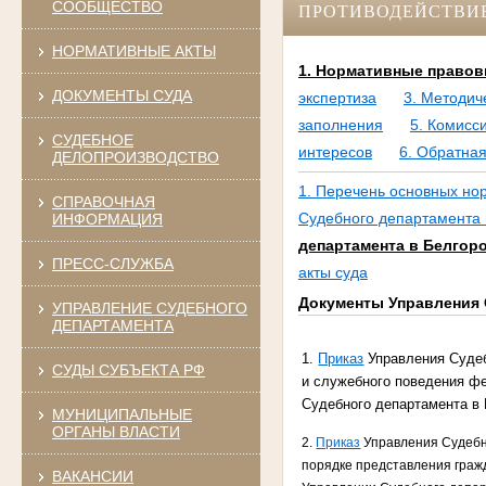
СООБЩЕСТВО
ПРОТИВОДЕЙСТВИ
НОРМАТИВНЫЕ АКТЫ
1. Нормативные правов
ДОКУМЕНТЫ СУДА
экспертиза
3. Методич
заполнения
5. Комисс
СУДЕБНОЕ
интересов
6. Обратная
ДЕЛОПРОИЗВОДСТВО
1. Перечень основных но
СПРАВОЧНАЯ
Судебного департамента
ИНФОРМАЦИЯ
департамента в Белгор
ПРЕСС-СЛУЖБА
акты суда
Документы Управления 
УПРАВЛЕНИЕ СУДЕБНОГО
ДЕПАРТАМЕНТА
1.
Приказ
Управления Судеб
СУДЫ СУБЪЕКТА РФ
и служебного поведения ф
Судебного департамента в 
МУНИЦИПАЛЬНЫЕ
ОРГАНЫ ВЛАСТИ
2.
Приказ
Управления Судебно
порядке представления граж
ВАКАНСИИ