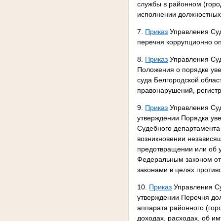
службы в районном (горо
исполнении должностных 
7.
Приказ
Управления Суд
перечня коррупционно оп
8.
Приказ
Управления Суд
Положения о порядке ув
суда Белгородской облас
правонарушений, регистр
9.
Приказ
Управления Суд
утверждении Порядка у
Судебного департамента 
возникновении независящ
предотвращении или об 
Федеральным законом от
законами в целях против
10.
Приказ
Управления Су
утверждении Перечня до
аппарата районного (гор
доходах, расходах, об и