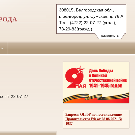
308015, Белгородская обл.,
г. Белгород, ул. Сумская, д. 76 А
РОДА
Тел.: (4722) 22-07-27 (угол.),
73-29-83(гражд.)
oktiabrsky.blg@sudrf.ru
развернуть
- т. 22-07-27
Запросы ОПФР по постановлению
Правительства РФ от 28.06.2021 №
1037